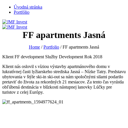
Úvodná stránka
Portfólio
FF apartments Jasná
Home
/
Portfolio
/
FF apartments Jasná
Klient
FF development
Služby
Development
Rok
2018
Klient nás oslovil s víziou výstavby apartmánového domu v
lukratívnej časti lyžiarskeho strediska Jasná – Nízke Tatry. Predstavu
ubytovania v štýle ski-in ski-out sa nám spoločnými silami podarilo
pretaviť do života za rekordných 21 mesiacov. Za tento čas vyrástla
obľúbená destinácia v blízkosti nástupnej lanovky Lúčky pre
turistov z celej Európy.